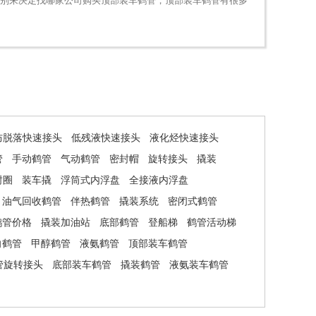
差别来决定找哪家公司购买顶部装车鹤管，顶部装车鹤管有很多
防脱落快速接头
低残液快速接头
液化烃快速接头
管
手动鹤管
气动鹤管
密封帽
旋转接头
撬装
封圈
装车撬
浮筒式内浮盘
全接液内浮盘
油气回收鹤管
伴热鹤管
撬装系统
密闭式鹤管
鹤管价格
撬装加油站
底部鹤管
登船梯
鹤管活动梯
向鹤管
甲醇鹤管
液氨鹤管
顶部装车鹤管
管旋转接头
底部装车鹤管
撬装鹤管
液氨装车鹤管