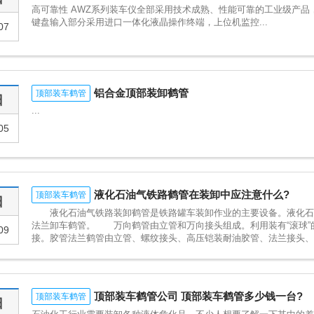
高可靠性 AWZ系列装车仪全部采用技术成熟、性能可靠的工业级产
键盘输入部分采用进口一体化液晶操作终端，上位机监控...
07
铝合金顶部装卸鹤管
顶部装车鹤管
日
...
05
液化石油气铁路鹤管在装卸中应注意什么?
顶部装车鹤管
日
液化石油气铁路装卸鹤管是铁路罐车装卸作业的主要设备。液化石
法兰卸车鹤管。 万向鹤管由立管和万向接头组成。利用装有“滚球”
09
接。胶管法兰鹤管由立管、螺纹接头、高压铠装耐油胶管、法兰接头、螺纹
顶部装车鹤管公司 顶部装车鹤管多少钱一台?
顶部装车鹤管
日