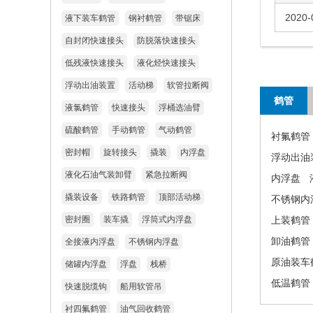
2020-
液下装车鹤管
钢衬鹤管
带锯床
自封闭快速接头
防脱落快速接头
低残液快速接头
液化烃快速接头
浮动出油装置
活动梯
软管拉断阀
鹤管
液氯鹤管
快速接头
浮桶选油臂
硫酸鹤管
手动鹤管
气动鹤管
衬氟鹤管
密封帽
旋转接头
撬装
内浮盘
浮动出油
液化石油气装卸臂
紧急拉断阀
内浮盘
撬装设备
铁路鹤管
顶部活动梯
不锈钢内
密封圈
装车撬
浮筒式内浮盘
上装鹤管
卸油鹤管
全接液内浮盘
不锈钢内浮盘
原油装车
储罐内浮盘
浮盘
栈桥
低温鹤管
快速脱缆钩
船用软管吊
衬四氟鹤管
油气回收鹤管