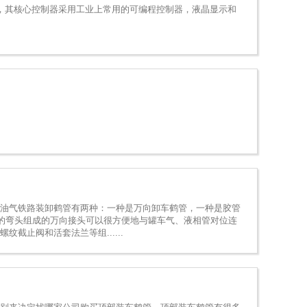
品，其核心控制器采用工业上常用的可编程控制器，液晶显示和
油气铁路装卸鹤管有两种：一种是万向卸车鹤管，一种是胶管
的弯头组成的万向接头可以很方便地与罐车气、液相管对位连
截止阀和活套法兰等组......