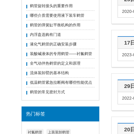
鹤管旋转接头的重要作用
2020-
哪些介质需要使用液下装车鹤管
鹤管的弹簧缸平衡机构的作用
内浮盘选购有门道
17
液化气鹤管的正确安装步骤
装酸碱液体的专用鹤管——衬氟鹤管
2023-
全气动伴热鹤管的定义和原理
流体装卸臂的基本结构
低温鹤管紧急拉断阀有哪些性能优点
29
鹤管的常见密封方式
2022-
热门标签
20
衬氟鹤管
上装装卸鹤管