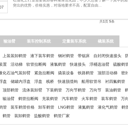
石油化工行业需要装卸各种液体危化品，不少人想要了解一下其中的
突出的优势，价格实惠，对场地要求不高，配置自由...
07
共
1
页
5
条
输油臂
装车控制系统
定量装车系统
橇装系统
上装装卸鹤管
液下装车鹤管
钢衬鹤管
带锯床
自封闭快速接头
装置
活动梯
软管拉断阀
液氯鹤管
快速接头
浮桶选油臂
硫酸鹤
液化石油气装卸臂
紧急拉断阀
撬装设备
铁路鹤管
顶部活动梯
密
浮盘
储罐内浮盘
浮盘
栈桥
快速脱缆钩
船用软管吊
衬四氟鹤管
顶部鹤管
流体装卸臂
下装鹤管
万向节鹤管
万向节
装油鹤管
输油臂
鹤管拉断阀
充装鹤管
汽车鹤管
火车鹤管
装车鹤管
万
鹤管
装车鹤管价格
卸车鹤管
LNG鹤管
液氮鹤管
液化气鹤管
鹤
鹤管
装卸鹤管
盐酸鹤管
鹤管厂家