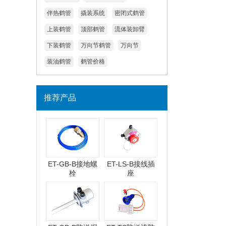
伴热鹤管
撬装系统
密闭式鹤管
上装鹤管
顶部鹤管
流体装卸臂
下装鹤管
万向节鹤管
万向节
装油鹤管
鹤管价格
推荐产品
ET-GB-B接地螺
ET-LS-B接线插
栓
座