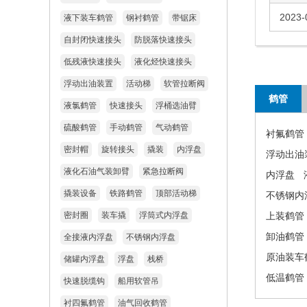
2023-
液下装车鹤管
钢衬鹤管
带锯床
自封闭快速接头
防脱落快速接头
低残液快速接头
液化烃快速接头
浮动出油装置
活动梯
软管拉断阀
鹤管
液氯鹤管
快速接头
浮桶选油臂
硫酸鹤管
手动鹤管
气动鹤管
衬氟鹤管
密封帽
旋转接头
撬装
内浮盘
浮动出油
液化石油气装卸臂
紧急拉断阀
内浮盘
撬装设备
铁路鹤管
顶部活动梯
不锈钢内
密封圈
装车撬
浮筒式内浮盘
上装鹤管
卸油鹤管
全接液内浮盘
不锈钢内浮盘
原油装车
储罐内浮盘
浮盘
栈桥
低温鹤管
快速脱缆钩
船用软管吊
衬四氟鹤管
油气回收鹤管