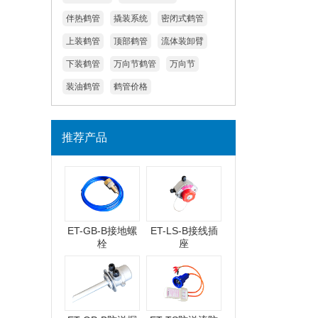
伴热鹤管
撬装系统
密闭式鹤管
上装鹤管
顶部鹤管
流体装卸臂
下装鹤管
万向节鹤管
万向节
装油鹤管
鹤管价格
推荐产品
ET-GB-B接地螺
ET-LS-B接线插
栓
座