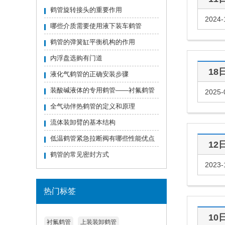
鹤管旋转接头的重要作用
2024-
哪些介质需要使用液下装车鹤管
鹤管的弹簧缸平衡机构的作用
内浮盘选购有门道
18
液化气鹤管的正确安装步骤
装酸碱液体的专用鹤管——衬氟鹤管
2025-
全气动伴热鹤管的定义和原理
流体装卸臂的基本结构
低温鹤管紧急拉断阀有哪些性能优点
12
鹤管的常见密封方式
2023-
热门标签
10
衬氟鹤管
上装装卸鹤管