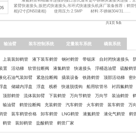
液氨鹤管和槽罐车连接的接口形式通常是不锈钢快速接头连接，主
紧臂快速接头,扳把式快速接头,吊环式快速接头机床厂装备推荐：鹤管
05
相)/2寸(DN50液相) 使用压力:2.5MP 材料:不锈钢304/31......
共
1
页
5
条
输油臂
装车控制系统
定量装车系统
橇装系统
上装装卸鹤管
液下装车鹤管
钢衬鹤管
带锯床
自封闭快速接头
装置
活动梯
软管拉断阀
液氯鹤管
快速接头
浮桶选油臂
硫酸鹤
液化石油气装卸臂
紧急拉断阀
撬装设备
铁路鹤管
顶部活动梯
密
浮盘
储罐内浮盘
浮盘
栈桥
快速脱缆钩
船用软管吊
衬四氟鹤管
顶部鹤管
流体装卸臂
下装鹤管
万向节鹤管
万向节
装油鹤管
输油臂
鹤管拉断阀
充装鹤管
汽车鹤管
火车鹤管
装车鹤管
万
鹤管
装车鹤管价格
卸车鹤管
LNG鹤管
液氮鹤管
液化气鹤管
鹤
鹤管
装卸鹤管
盐酸鹤管
鹤管厂家