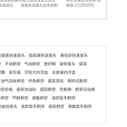
要根据槽罐车罐口的连接形式而定。 鹤管快速接头俗称:锁
快速接头 液氨快速接头技术参数: 规格:1寸(DN25气
防脱落快速接头
低残液快速接头
液化烃快速接头
管
手动鹤管
气动鹤管
密封帽
旋转接头
撬装
封圈
装车撬
浮筒式内浮盘
全接液内浮盘
油气回收鹤管
伴热鹤管
撬装系统
密闭式鹤管
鹤管价格
撬装加油站
底部鹤管
登船梯
鹤管活动梯
向鹤管
甲醇鹤管
液氨鹤管
顶部装车鹤管
管旋转接头
底部装车鹤管
撬装鹤管
液氨装车鹤管