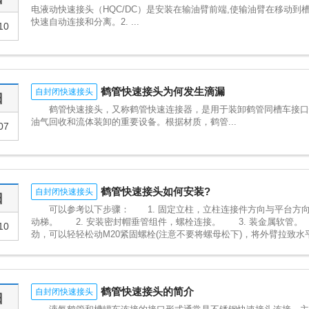
电液动快速接头（HQC/DC）是安装在输油臂前端,使输油臂在移动到
快速自动连接和分离。2. ...
10
鹤管快速接头为何发生滴漏
自封闭快速接头
日
鹤管快速接头，又称鹤管快速连接器，是用于装卸鹤管同槽车接口
油气回收和流体装卸的重要设备。根据材质，鹤管...
07
鹤管快速接头如何安装?
自封闭快速接头
日
可以参考以下步骤： 1. 固定立柱，立柱连接件方向与平台方向平
动梯。 2. 安装密封帽垂管组件，螺栓连接。 3. 装金属软管。
10
劲，可以轻轻松动M20紧固螺栓(注意不要将螺母松下)，将外臂拉致水平位.
鹤管快速接头的简介
自封闭快速接头
日